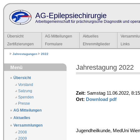
AG-Epilepsiechirurgie
Arbeitsgemeinschaft für prächirurgische Diagnostik und operat
Übersicht
AG Mitteilungen
Aktuelles
Versammlu
Zertifizierungen
Formulare
Ehrenmitglieder
Links
Jahrestagungen
2022
Jahrestagung 2022
Menü
Übersicht
Vorstand
Satzung
Zeit:
Samstag 11.06.2022, 8:15
Spenden
Ort:
Download pdf
Presse
AG Mitteilungen
Aktuelles
Versammlungen
Jugendheilkunde, MedUni Wie
2008
2009