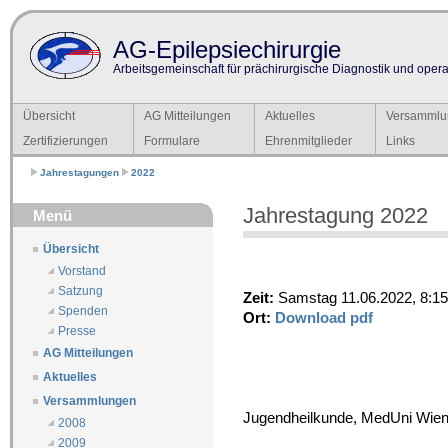
AG-Epilepsiechirurgie
Arbeitsgemeinschaft für prächirurgische Diagnostik und operat
Übersicht
AG Mitteilungen
Aktuelles
Versammlu
Zertifizierungen
Formulare
Ehrenmitglieder
Links
Jahrestagungen
2022
Jahrestagung 2022
Menü
Übersicht
Vorstand
Satzung
Zeit:
Samstag 11.06.2022, 8:15
Spenden
Ort:
Download pdf
Presse
AG Mitteilungen
Aktuelles
Versammlungen
Jugendheilkunde, MedUni Wie
2008
2009