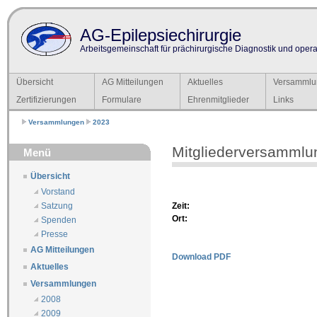
AG-Epilepsiechirurgie
Arbeitsgemeinschaft für prächirurgische Diagnostik und operat
Übersicht
AG Mitteilungen
Aktuelles
Versammlu
Zertifizierungen
Formulare
Ehrenmitglieder
Links
Versammlungen
2023
Mitgliederversammlu
Menü
Übersicht
Vorstand
Zeit:
Satzung
Ort:
Spenden
Presse
AG Mitteilungen
Download PDF
Aktuelles
Versammlungen
2008
2009