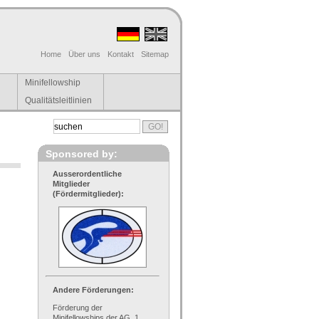
Home
Über uns
Kontakt
Sitemap
Minifellowship
Qualitätsleitlinien
Sponsored by:
Ausserordentliche
Mitglieder
(Fördermitglieder):
Andere Förderungen:
Förderung der
Minifellowships der AG, 1.