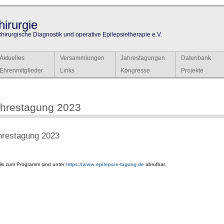
irurgie
chirurgische Diagnostik und operative Epilepsietherapie e.V.
Aktuelles
Versammlungen
Jahrestagungen
Datenbank
Ehrenmitglieder
Links
Kongresse
Projekte
hrestagung 2023
hrestagung 2023
ils zum Programm sind unter
https://www.epilepsie-tagung.de
abrufbar.