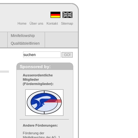
Home
Über uns
Kontakt
Sitemap
Minifellowship
Qualitätsleitlinien
Sponsored by:
Ausserordentliche
Mitglieder
(Fördermitglieder):
Andere Förderungen:
Förderung der
Minifellowships der AG, 1.