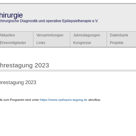
irurgie
chirurgische Diagnostik und operative Epilepsietherapie e.V.
Aktuelles
Versammlungen
Jahrestagungen
Datenbank
Ehrenmitglieder
Links
Kongresse
Projekte
hrestagung 2023
hrestagung 2023
ils zum Programm sind unter
https://www.epilepsie-tagung.de
abrufbar.