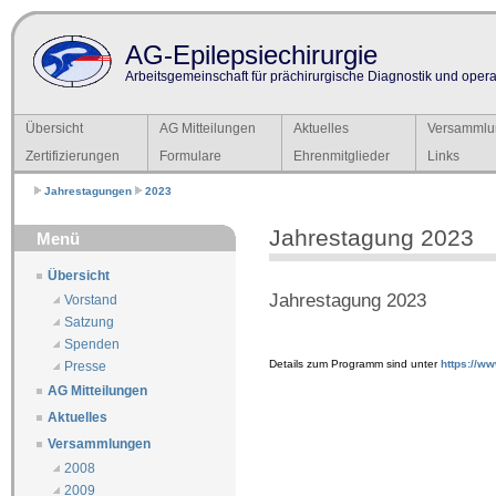
AG-Epilepsiechirurgie
Arbeitsgemeinschaft für prächirurgische Diagnostik und operat
Übersicht
AG Mitteilungen
Aktuelles
Versammlu
Zertifizierungen
Formulare
Ehrenmitglieder
Links
Jahrestagungen
2023
Jahrestagung 2023
Menü
Übersicht
Jahrestagung 2023
Vorstand
Satzung
Spenden
Details zum Programm sind unter
https://w
Presse
AG Mitteilungen
Aktuelles
Versammlungen
2008
2009