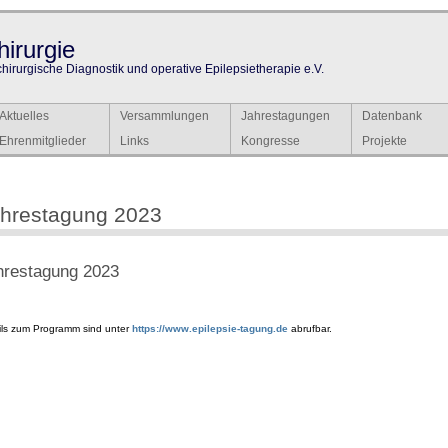
irurgie
chirurgische Diagnostik und operative Epilepsietherapie e.V.
Aktuelles
Versammlungen
Jahrestagungen
Datenbank
Ehrenmitglieder
Links
Kongresse
Projekte
hrestagung 2023
hrestagung 2023
ils zum Programm sind unter
https://www.epilepsie-tagung.de
abrufbar.