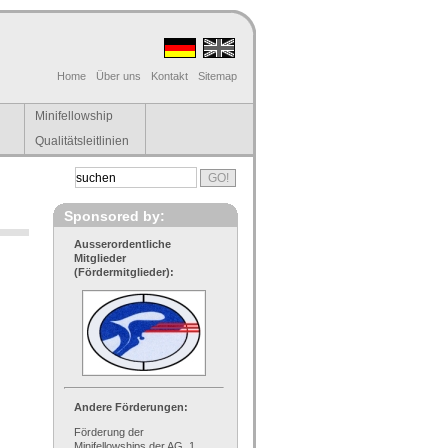
Home
Über uns
Kontakt
Sitemap
Minifellowship
Qualitätsleitlinien
Sponsored by:
Ausserordentliche
Mitglieder
(Fördermitglieder):
Andere Förderungen:
Förderung der
Minifellowships der AG, 1.