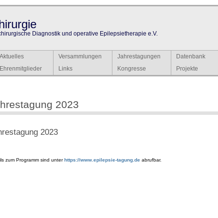
irurgie
chirurgische Diagnostik und operative Epilepsietherapie e.V.
Aktuelles
Versammlungen
Jahrestagungen
Datenbank
Ehrenmitglieder
Links
Kongresse
Projekte
hrestagung 2023
hrestagung 2023
ils zum Programm sind unter
https://www.epilepsie-tagung.de
abrufbar.