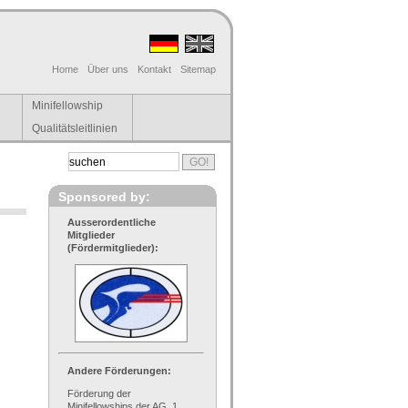
Home
Über uns
Kontakt
Sitemap
Minifellowship
Qualitätsleitlinien
Sponsored by:
Ausserordentliche
Mitglieder
(Fördermitglieder):
Andere Förderungen:
Förderung der
Minifellowships der AG, 1.